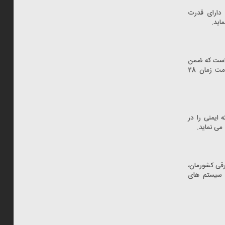
 دارای قدرت
6 کیلو وات ساعتی است که ضمن
پیمایش 430 کیلومتری، قادر است به وسیله برقی DC، در مت زمان 28
ست که ایمنی را در
می نماید.
قی کشورمان،
ه سیستم های