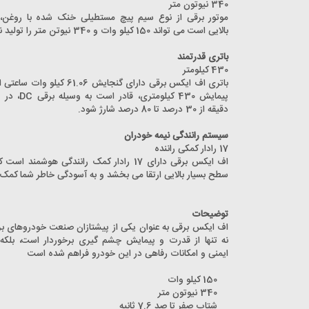
340 نیوتون متر
موتور برقی از نوع سیم پیچ مستطیلی خنک شده با روغن،
بالایی است می تواند 150 کیلو وات و 340 نیوتن متر را تولید نماید.
باتری قدرتمند
430 کیلومتر
باتری اف ایکس برقی دارای گنجایش 1.06
دقیقه از 30 درصد تا 80 درصد شارژ شود.
سیستم رانندگی نیمه خودران
17 رادار کمکی راننده
اف ایکس برقی دارای 17 رادار کمک رانندگی هوشمند ا
سطح بسیار بالایی ارتقا می بخشد و به آسودگی خاطر شما کمک 
توضیحات
اف ایکس برقی به عنوان یکی از پیشتازان صنعت خودروهای بر
نه تنها از قدرت و پیمایش چشم گیری برخوردار است، بلک
ایمنی و امکانات رفاهی در این خودرو فراهم شده است
150 کیلو وات
340 نیوتون متر
شتاب صفر تا صد 7.6 ثانیه