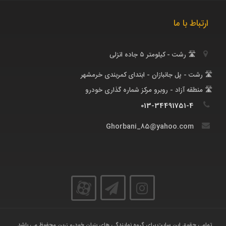
ارتباط با ما
🛣 رشت - کیلومتر ۵ جاده انزلی
🛣 رشت - پل جانبازان - ابتدای کمربندی‌ خرمشهر
🛣 منطقه آزاد - روبرو مرکز شماره گذاری خودرو
013-34491751-4
Ghorbani_85@yahoo.com
تمامی حقوق این سایت برای گروه نمایندگی های بنیان خودرو زرین محفوظ می باشد .